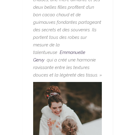
deux belles filles profitent d’un
bon cacao chaud et de
guimauves fondantes partageant
des secrets et des souvenirs. Ils
portent tous des robes sur
mesure de la
talentueuse
Emmanuelle
Gervy
qui a créé une harmonie
ravissante entre les textures
douces et la légèreté des tissus. »