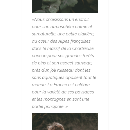
«Nous choisissons un endroit
pour son atmosphère calme et
surnaturelle: une petite clairière,
au cœur des Alpes françaises
dans le massif de la Chartreuse
connue pour ses grandes forêts
de pins et son aspect sauvage,
près d’un joli ruisseau dont les
sons aquatiques apaisent tout le
monde. La France est célèbre
pour la variété de ses paysages
et les montagnes en sont une
partie principale. »