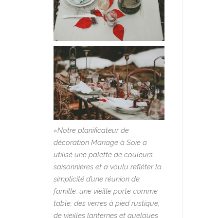
«Notre planificateur de
décoration Mariage à Soie a
utilisé une palette de couleurs
saisonnières et a voulu refléter la
simplicité d’une réunion de
famille: une vieille porte comme
table, des verres à pied rustique,
de vieilles lanternes et quelques