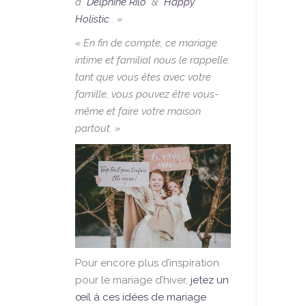
à
Delphine Rilo
&
Happy
Holistic
. »
« En fin de compte, ce mariage
intime et familial nous le rappelle:
tant que vous êtes avec votre
famille, vous pouvez être vous-
même et faire votre maison
partout. »
Pour encore plus d’inspiration
pour le mariage d’hiver,
jetez un
œil à ces idées de mariage