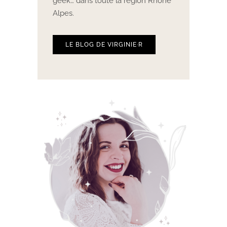
geek… dans toute la région Rhône
Alpes.
LE BLOG DE VIRGINIE·R